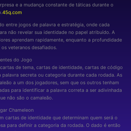
rpresa e a mudança constante de táticas durante o
o.
45q.com
o entre jogos de palavra e estratégia, onde cada
ara não revelar sua identidade no papel atribuído. A
adores aprendam rapidamente, enquanto a profundidade
 os veteranos desafiados.
ntes do Jogo
cartas de tema, cartas de identidade, cartas de código
 palavra secreta ou categoria durante cada rodada. As
maleão a um dos jogadores, sem que os outros tenham
as para identificar a palavra correta a ser adivinhada
que não são o camaleão.
gar Chameleon
em cartas de identidade que determinam quem será o
a para definir a categoria da rodada. O dado é então