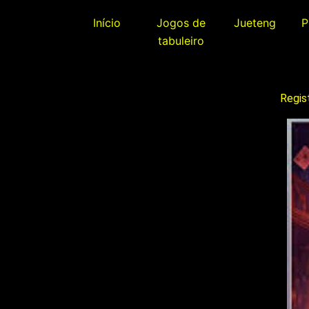
Pular
Início
Jogos de
Jueteng
P
para
tabuleiro
o
conteúdo
Regist