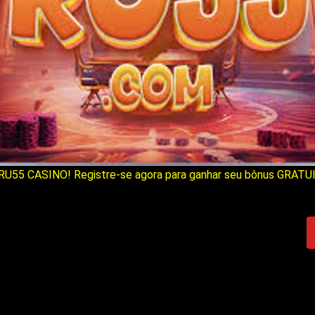
RU55 CASINO! Registre-se agora para ganhar seu bônus GRATU