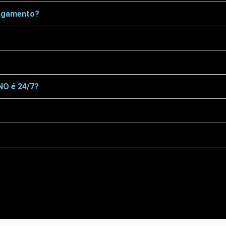
pagamento?
NO é 24/7?