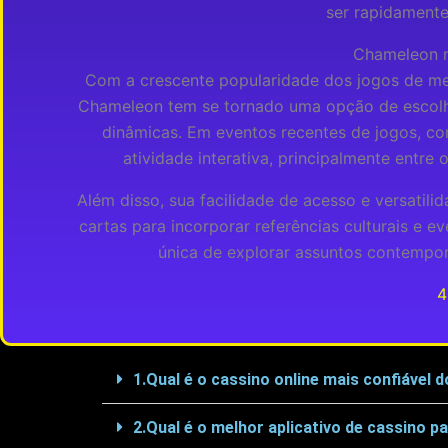
ser rapidamente
Chameleon n
Com a crescente popularidade dos jogos de mes
Chameleon tem se tornado uma opção de escolh
dinâmicas. Em eventos recentes de jogos, c
atividade interativa, principalmente entre 
Além disso, sua facilidade de acesso e versati
cartas para incorporar referências culturais e 
única de explorar assuntos contempor
4
1.Qual é o cassino online mais confiável d
2.Qual é o melhor aplicativo de cassino pa