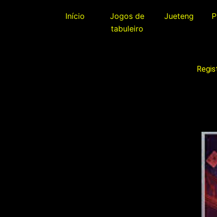
Pular
Início
Jogos de
Jueteng
P
para
tabuleiro
o
conteúdo
Regist