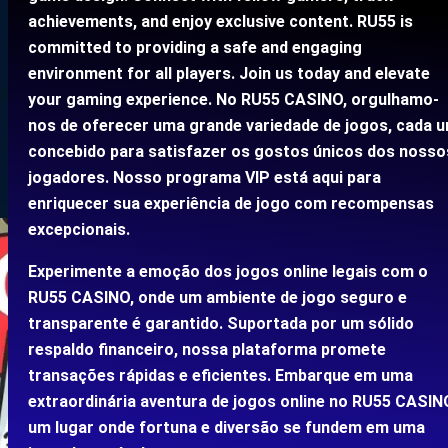
achievements, and enjoy exclusive content. RU55 is
committed to providing a safe and engaging
environment for all players. Join us today and elevate
your gaming experience. No RU55 CASINO, orgulhamo-
nos de oferecer uma grande variedade de jogos, cada 
concebido para satisfazer os gostos únicos dos nosso
jogadores. Nosso programa VIP está aqui para
enriquecer sua experiência de jogo com recompensas
excepcionais.
Experimente a emoção dos jogos online legais com o
RU55 CASINO, onde um ambiente de jogo seguro e
transparente é garantido. Suportada por um sólido
respaldo financeiro, nossa plataforma promete
transações rápidas e eficientes. Embarque em uma
extraordinária aventura de jogos online no RU55 CASIN
um lugar onde fortuna e diversão se fundem em uma