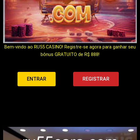
Bem-vindo ao RU55 CASINO! Registre-se agora para ganhar seu
bônus GRATUITO de R$ 888!
ENTRAR
REGISTRAR