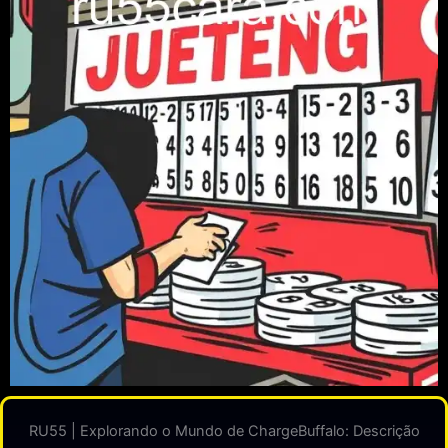
RU55 | Explorando o Mundo de ChargeBuffalo: Descrição