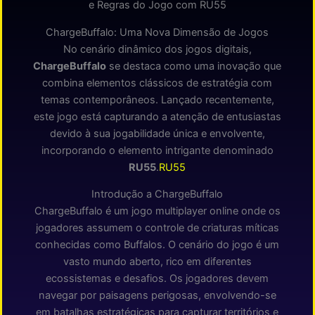
e Regras do Jogo com RU55
ChargeBuffalo: Uma Nova Dimensão de Jogos
No cenário dinâmico dos jogos digitais,
ChargeBuffalo
se destaca como uma inovação que
combina elementos clássicos de estratégia com
temas contemporâneos. Lançado recentemente,
este jogo está capturando a atenção de entusiastas
devido à sua jogabilidade única e envolvente,
incorporando o elemento intrigante denominado
RU55
.
RU55
Introdução a ChargeBuffalo
ChargeBuffalo é um jogo multiplayer online onde os
jogadores assumem o controle de criaturas míticas
conhecidas como Buffalos. O cenário do jogo é um
vasto mundo aberto, rico em diferentes
ecossistemas e desafios. Os jogadores devem
navegar por paisagens perigosas, envolvendo-se
em batalhas estratégicas para capturar territórios e