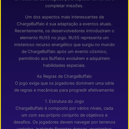
completar missões.
Um dos aspectos mais interessantes de
ChargeBuffalo é sua adaptação a eventos atuais.
Recentemente, os desenvolvedores introduziram o
elemento RU55 no jogo. RU55 representa um
misterioso recurso energético que surgiu no mundo
de ChargeBuffalo após um evento cósmico,
permitindo aos Buffalos evoluírem e adquirirem
habilidades especiais.
As Regras de ChargeBuffalo
O jogo exige que os jogadores dominem uma série
de regras e mecânicas para progredir efetivamente:
1. Estrutura do Jogo
ChargeBuffalo é composto por vários níveis, cada
um com seu próprio conjunto de objetivos e
desafios. Os jogadores devem navegar por terrenos