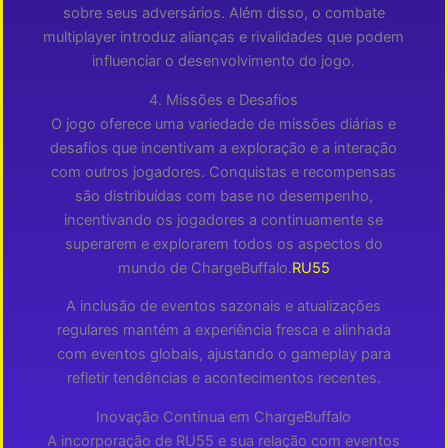
sobre seus adversários. Além disso, o combate
multiplayer introduz alianças e rivalidades que podem
influenciar o desenvolvimento do jogo.
4. Missões e Desafios
O jogo oferece uma variedade de missões diárias e
desafios que incentivam a exploração e a interação
com outros jogadores. Conquistas e recompensas
são distribuídas com base no desempenho,
incentivando os jogadores a continuamente se
superarem e explorarem todos os aspectos do
mundo de ChargeBuffalo.
RU55
A inclusão de eventos sazonais e atualizações
regulares mantém a experiência fresca e alinhada
com eventos globais, ajustando o gameplay para
refletir tendências e acontecimentos recentes.
Inovação Contínua em ChargeBuffalo
A incorporação de RU55 e sua relação com eventos