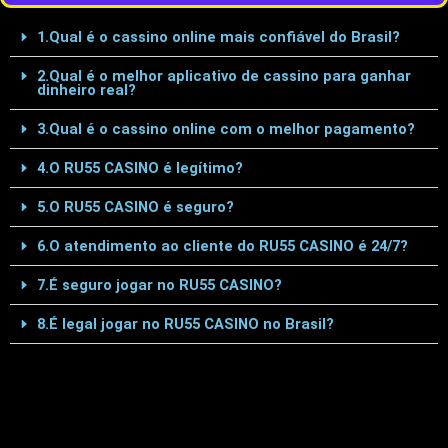
1.Qual é o cassino online mais confiável do Brasil?
2.Qual é o melhor aplicativo de cassino para ganhar
dinheiro real?
3.Qual é o cassino online com o melhor pagamento?
4.O RU55 CASINO é legítimo?
5.O RU55 CASINO é seguro?
6.O atendimento ao cliente do RU55 CASINO é 24/7?
7.É seguro jogar no RU55 CASINO?
8.É legal jogar no RU55 CASINO no Brasil?