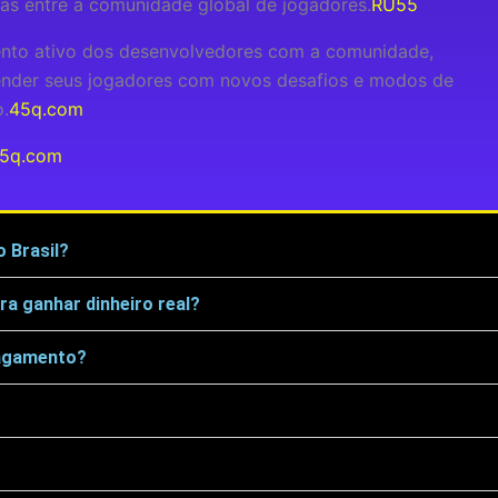
ias entre a comunidade global de jogadores.
RU55
ento ativo dos desenvolvedores com a comunidade,
reender seus jogadores com novos desafios e modos de
o.
45q.com
5q.com
o Brasil?
ra ganhar dinheiro real?
pagamento?