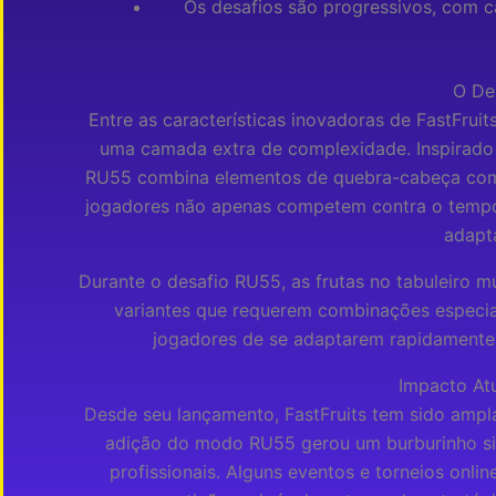
Os desafios são progressivos, com 
O De
Entre as características inovadoras de FastFrui
uma camada extra de complexidade. Inspirado p
RU55 combina elementos de quebra-cabeça com a
jogadores não apenas competem contra o temp
adapt
Durante o desafio RU55, as frutas no tabuleiro
variantes que requerem combinações especiais
jogadores de se adaptarem rapidamente 
Impacto At
Desde seu lançamento, FastFruits tem sido ampla
adição do modo RU55 gerou um burburinho sign
profissionais. Alguns eventos e torneios onl