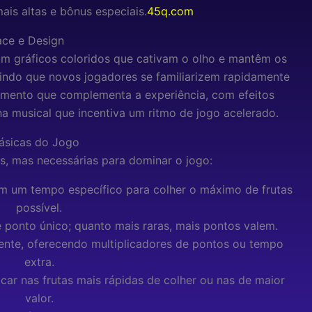
is altas e bônus especiais.
45q.com
ace e Design
com gráficos coloridos que cativam o olho e mantêm os
itindo que novos jogadores se familiarizem rapidamente
emento que complementa a experiência, com efeitos
 musical que incentiva um ritmo de jogo acelerado.
ásicas do Jogo
es, mas necessárias para dominar o jogo:
 um tempo específico para colher o máximo de frutas
possível.
e ponto único; quanto mais raras, mais pontos valem.
nte, oferecendo multiplicadores de pontos ou tempo
extra.
ocar nas frutas mais rápidas de colher ou nas de maior
valor.