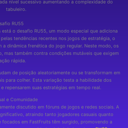
cada nível sucessivo aumentando a complexidade do
tabuleiro.
safio RU55
ts está o desafio RU55, um modo especial que adiciona
elas tendências recentes nos jogos de estratégia, o
 dinâmica frenética do jogo regular. Neste modo, os
o, mas também contra condições mutáveis que exigem
ação rápida.
 mudam de posição aleatoriamente ou se transformam em
 para colher. Esta variação testa a habilidade dos
e repensarem suas estratégias em tempo real.
ual e Comunidade
mente discutido em fóruns de jogos e redes sociais. A
ificativo, atraindo tanto jogadores casuais quanto
ine focados em FastFruits têm surgido, promovendo a