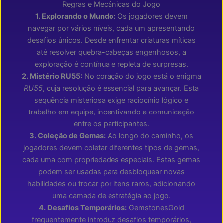
Regras e Mecânicas do Jogo
1. Explorando o Mundo:
Os jogadores devem
navegar por vários níveis, cada um apresentando
desafios únicos. Desde enfrentar criaturas míticas
até resolver quebra-cabeças engenhosos, a
exploração é contínua e repleta de surpresas.
2. Mistério RU55:
No coração do jogo está o enigma
RU55
, cuja resolução é essencial para avançar. Esta
sequência misteriosa exige raciocínio lógico e
trabalho em equipe, incentivando a comunicação
entre os participantes.
3. Coleção de Gemas:
Ao longo do caminho, os
jogadores devem coletar diferentes tipos de gemas,
cada uma com propriedades especiais. Estas gemas
podem ser usadas para desbloquear novas
habilidades ou trocar por itens raros, adicionando
uma camada de estratégia ao jogo.
4. Desafios Temporários:
GemstonesGold
frequentemente introduz desafios temporários,