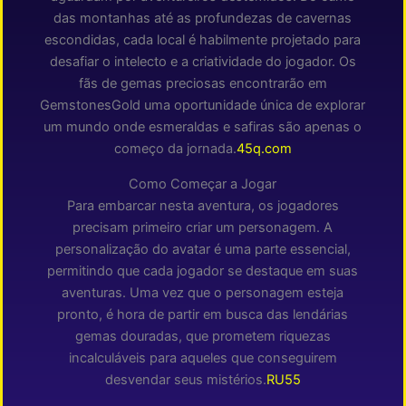
das montanhas até as profundezas de cavernas
escondidas, cada local é habilmente projetado para
desafiar o intelecto e a criatividade do jogador. Os
fãs de gemas preciosas encontrarão em
GemstonesGold uma oportunidade única de explorar
um mundo onde esmeraldas e safiras são apenas o
começo da jornada.
45q.com
Como Começar a Jogar
Para embarcar nesta aventura, os jogadores
precisam primeiro criar um personagem. A
personalização do avatar é uma parte essencial,
permitindo que cada jogador se destaque em suas
aventuras. Uma vez que o personagem esteja
pronto, é hora de partir em busca das lendárias
gemas douradas, que prometem riquezas
incalculáveis para aqueles que conseguirem
desvendar seus mistérios.
RU55