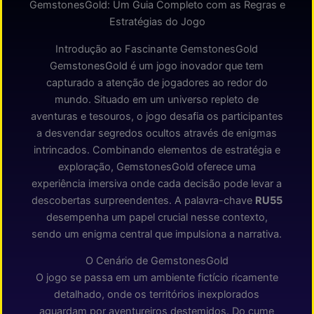
GemstonesGold: Um Guia Completo com as Regras e
Estratégias do Jogo
Introdução ao Fascinante GemstonesGold
GemstonesGold é um jogo inovador que tem
capturado a atenção de jogadores ao redor do
mundo. Situado em um universo repleto de
aventuras e tesouros, o jogo desafia os participantes
a desvendar segredos ocultos através de enigmas
intrincados. Combinando elementos de estratégia e
exploração, GemstonesGold oferece uma
experiência imersiva onde cada decisão pode levar a
descobertas surpreendentes. A palavra-chave
RU55
desempenha um papel crucial nesse contexto,
sendo um enigma central que impulsiona a narrativa.
O Cenário de GemstonesGold
O jogo se passa em um ambiente fictício ricamente
detalhado, onde os territórios inexplorados
aguardam por aventureiros destemidos. Do cume