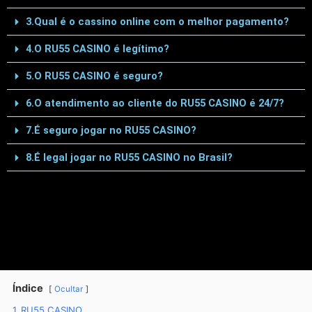
3.Qual é o cassino online com o melhor pagamento?
4.O RU55 CASINO é legítimo?
5.O RU55 CASINO é seguro?
6.O atendimento ao cliente do RU55 CASINO é 24/7?
7.É seguro jogar no RU55 CASINO?
8.É legal jogar no RU55 CASINO no Brasil?
Índice
Ocultar
1
RU55 CASINO