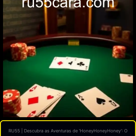
RU55 | Descubra as Aventuras de 'HoneyHoneyHoney': O