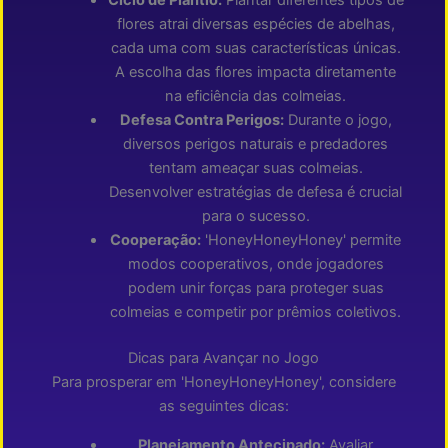
Ciclo de Plantio:
Plantar diferentes tipos de
flores atrai diversas espécies de abelhas,
cada uma com suas características únicas.
A escolha das flores impacta diretamente
na eficiência das colmeias.
Defesa Contra Perigos:
Durante o jogo,
diversos perigos naturais e predadores
tentam ameaçar suas colmeias.
Desenvolver estratégias de defesa é crucial
para o sucesso.
Cooperação:
'HoneyHoneyHoney' permite
modos cooperativos, onde jogadores
podem unir forças para proteger suas
colmeias e competir por prêmios coletivos.
Dicas para Avançar no Jogo
Para prosperar em 'HoneyHoneyHoney', considere
as seguintes dicas:
Planejamento Antecipado:
Avaliar