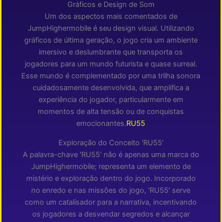
Gráficos e Design de Som
Um dos aspectos mais comentados de
JumpHighermobile é seu design visual. Utilizando
gráficos de última geração, o jogo cria um ambiente
imersivo e deslumbrante que transporta os
jogadores para um mundo futurista e quase surreal.
Esse mundo é complementado por uma trilha sonora
cuidadosamente desenvolvida, que amplifica a
experiência do jogador, particularmente em
momentos de alta tensão ou de conquistas
emocionantes.
RU55
Exploração do Conceito 'RU55'
A palavra-chave 'RU55' não é apenas uma marca do
JumpHighermobile; representa um elemento de
mistério e exploração dentro do jogo. Incorporado
no enredo e nas missões do jogo, 'RU55' serve
como um catalisador para a narrativa, incentivando
os jogadores a desvendar segredos e alcançar