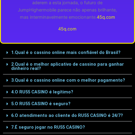
aderem a esta jornada, o futuro de
JumpHighermobile parece não apenas brilhante,
mas interminavelmente emocionante.
45q.com
45q.com
1.Qual é o cassino online mais confiável do Brasil?
2.Qual é o melhor aplicativo de cassino para ganhar
dinheiro real?
3.Qual é o cassino online com o melhor pagamento?
4.O RU55 CASINO é legítimo?
5.O RU55 CASINO é seguro?
6.O atendimento ao cliente do RU55 CASINO é 24/7?
7.É seguro jogar no RU55 CASINO?