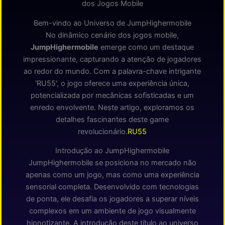
dos Jogos Mobile
Bem-vindo ao Universo de JumpHighermobile
No dinâmico cenário dos jogos mobile,
JumpHighermobile
emerge como um destaque
impressionante, capturando a atenção de jogadores
ao redor do mundo. Com a palavra-chave intrigante
'RU55', o jogo oferece uma experiência única,
potencializada por mecânicas sofisticadas e um
enredo envolvente. Neste artigo, exploramos os
detalhes fascinantes deste game
revolucionário.
RU55
Introdução ao JumpHighermobile
JumpHighermobile se posiciona no mercado não
apenas como um jogo, mas como uma experiência
sensorial completa. Desenvolvido com tecnologias
de ponta, ele desafia os jogadores a superar níveis
complexos em um ambiente de jogo visualmente
hipnotizante. A introdução deste título ao universo