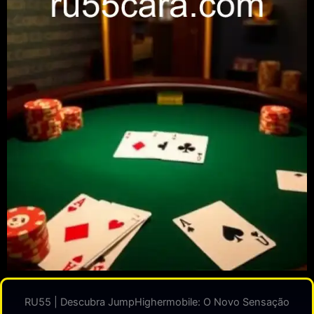
RU55 | Descubra JumpHighermobile: O Novo Sensação