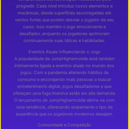
progredir. Cada nível introduz novos elementos e
mecânicas, desde superfícies escorregadias até
ventos fortes que podem desviar o jogador de seu
curso. Isso mantém o jogo emocionante e
desafiador, enquanto os jogadores aprimoram
continuamente suas táticas e habilidades.
Eventos Atuais Influenciando o Jogo
A popularidade de JumpHighermobile está também
intimamente ligada a eventos atuais no mundo dos
jogos. Com a pandemia alterando hábitos de
consumo e encorajando mais pessoas a buscar
entretenimento digital, jogos desafiadores e que
ofereçam uma fuga imersiva estão em alta demanda.
O lançamento de JumpHighermobile alinha-se com
esta tendência, oferecendo exatamente o tipo de
experiência que os jogadores modernos desejam.
Comunidade e Competição