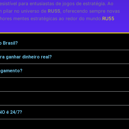
stível para entusiastas de jogos de estratégia. Ao
m pilar no universo de
RU55
, oferecendo sempre novas
hores mentes estratégicas ao redor do mundo.
RU55
o Brasil?
ra ganhar dinheiro real?
pagamento?
NO é 24/7?