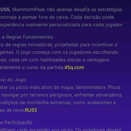
RU55
, MammothPeak não apenas desafia as estratégias
ncoraja a pensar fora da caixa. Cada decisão pode
experiência realmente personalizada para cada jogador.
 e Regras Fundamentais
de regras inovadoras, projetadas para incentivar o
eligentes. O jogo começa com os jogadores escolhendo
cada, cada um com habilidades únicas e vantagens
retamente o curso da partida.
45q.com
ivo do Jogo
tar os picos mais altos do mapa, denominados 'Picos
 navegar por terrenos perigosos, enfrentar adversários
condições de montanha extremas, como avalanches e
es de neve.
RU55
e Participação
 definem cada ascensão aos picos. Os jogadores devem