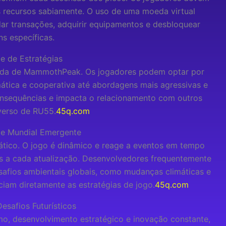
us recursos sabiamente. O uso de uma moeda virtual
ar transações, adquirir equipamentos e desbloquear
s específicas.
e de Estratégias
trada de MammothPeak. Os jogadores podem optar por
mática e cooperativa até abordagens mais agressivas e
onsequências e impacta o relacionamento com outros
verso de RU55.
45q.com
 e Mundial Emergente
tico. O jogo é dinâmico e reage a eventos em tempo
es a cada atualização. Desenvolvedores frequentemente
safios ambientais globais, como mudanças climáticas e
ciam diretamente as estratégias de jogo.
45q.com
esafios Futurísticos
, desenvolvimento estratégico e inovação constante,