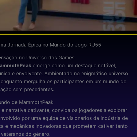
ma Jornada Épica no Mundo do Jogo RU55
nsação no Universo dos Games
ammothPeak
emerge como um destaque notável,
nica e envolvente. Ambientado no enigmático universo
as enquanto mergulha os participantes em um mundo de
ração sem precedentes.
Mundo de MammothPeak
narrativa cativante, convida os jogadores a explorar
volvido por uma equipe de visionários da indústria de
ta e mecânicas inovadoras que prometem cativar tanto
 veteranos do gênero.