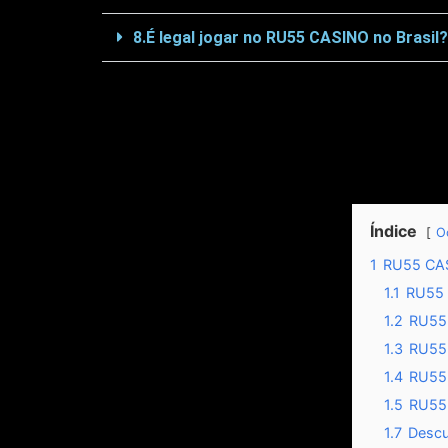
8.É legal jogar no RU55 CASINO no Brasil?
Índice
O
1
RU55 CA
1.1
RU55 
1.2
RU55
1.3
RU55
1.4
RU55
1.5
RU55 
1.7
Descu