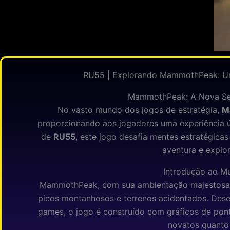
RU55 | Explorando MammothPeak: U
MammothPeak: A Nova Se
No vasto mundo dos jogos de estratégia,
M
proporcionando aos jogadores uma experiência ú
de
RU55
, este jogo desafia mentes estratégic
aventura e explo
Introdução ao 
MammothPeak, com sua ambientação majestosa e 
picos montanhosos e terrenos acidentados. Desen
games, o jogo é construído com gráficos de pon
novatos quanto