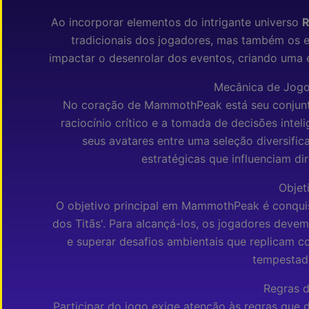
Ao incorporar elementos do intrigante universo
tradicionais dos jogadores, mas também os e
impactar o desenrolar dos eventos, criando uma 
Mecânica de Jogo
No coração de MammothPeak está seu conjunto 
raciocínio crítico e a tomada de decisões int
seus avatares entre uma seleção diversifi
estratégicas que influenciam di
Objet
O objetivo principal em MammothPeak é conquis
dos Titãs'. Para alcançá-los, os jogadores devem
e superar desafios ambientais que replicam 
tempestad
Regras d
Participar do jogo exige atenção às regras que