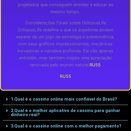
projetados que conseguem entreter e educar ao
mesmo tempo.
Considerações Finais sobre OctopusLife
OctopusLife redefine o que os jogadores podem
esperar de um jogo de estratégia e sobrevivência,
com seus gráficos impressionantes, mecânicas
inovadoras e narrativa profunda. Ele não apenas
entretém, mas também inspira uma apreciação
renovada pelo mundo natural.
RU55
RU55
1.Qual é o cassino online mais confiável do Brasil?
2.Qual é o melhor aplicativo de cassino para ganhar
dinheiro real?
3.Qual é o cassino online com o melhor pagamento?