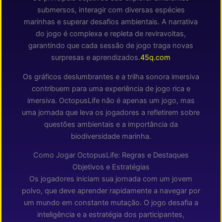
submersos, interagir com diversas espécies
marinhas e superar desafios ambientais. A narrativa
do jogo é complexa e repleta de reviravoltas,
garantindo que cada sessão de jogo traga novas
surpresas e aprendizados.
45q.com
Os gráficos deslumbrantes e a trilha sonora imersiva
contribuem para uma experiência de jogo rica e
imersiva. OctopusLife não é apenas um jogo, mas
uma jornada que leva os jogadores a refletirem sobre
questões ambientais e a importância da
biodiversidade marinha.
Como Jogar OctopusLife: Regras e Destaques
Objetivos e Estratégias
Os jogadores iniciam sua jornada com um jovem
polvo, que deve aprender rapidamente a navegar por
um mundo em constante mutação. O jogo desafia a
inteligência e a estratégia dos participantes,