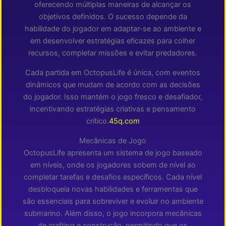
oferecendo múltiplas maneiras de alcançar os
objetivos definidos. O sucesso depende da
habilidade do jogador em adaptar-se ao ambiente e
em desenvolver estratégias eficazes para colher
recursos, completar missões e evitar predadores.
Cada partida em OctopusLife é única, com eventos
dinâmicos que mudam de acordo com as decisões
do jogador. Isso mantém o jogo fresco e desafiador,
incentivando estratégias criativas e pensamento
crítico.
45q.com
Mecânicas de Jogo
OctopusLife apresenta um sistema de jogo baseado
em níveis, onde os jogadores sobem de nível ao
completar tarefas e desafios específicos. Cada nível
desbloqueia novas habilidades e ferramentas que
são essenciais para sobreviver e evoluir no ambiente
submarino. Além disso, o jogo incorpora mecânicas
de crafting e construção, permitindo que os