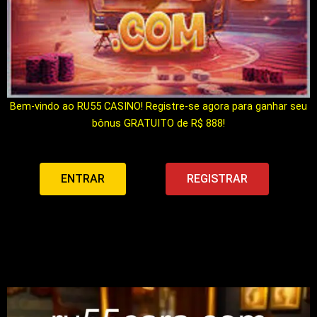
Bem-vindo ao RU55 CASINO! Registre-se agora para ganhar seu
bônus GRATUITO de R$ 888!
ENTRAR
REGISTRAR