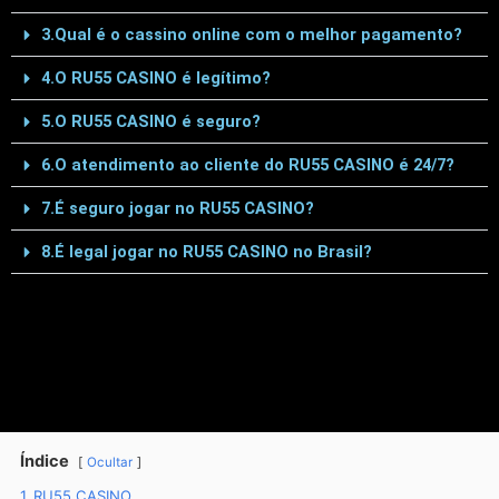
3.Qual é o cassino online com o melhor pagamento?
4.O RU55 CASINO é legítimo?
5.O RU55 CASINO é seguro?
6.O atendimento ao cliente do RU55 CASINO é 24/7?
7.É seguro jogar no RU55 CASINO?
8.É legal jogar no RU55 CASINO no Brasil?
Índice
Ocultar
1
RU55 CASINO