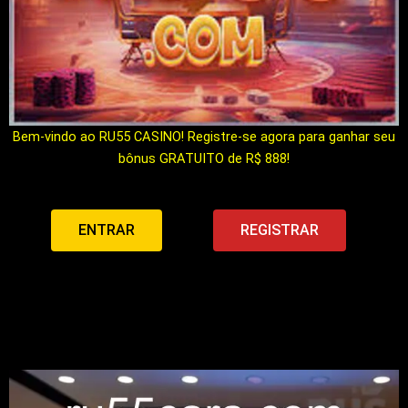
Bem-vindo ao RU55 CASINO! Registre-se agora para ganhar seu
bônus GRATUITO de R$ 888!
ENTRAR
REGISTRAR