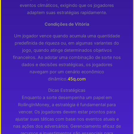
eventos climáticos, exigindo que os jogadores
adaptem suas estratégias rapidamente.
Condições de Vitória
Um jogador vence quando acumula uma quantidade
predefinida de riqueza ou, em algumas variantes do
jogo, quando atinge determinados objetivos
financeiros. Ao adotar uma combinação de sorte nos
dados e decisões estratégicas, os jogadores
navegam por um cenário econômico
dinâmico.
45q.com
Dicas Estratégicas
Enquanto a sorte desempenha um papel em
RollingInMoney, a estratégia é fundamental para
vencer. Os jogadores devem estar prontos para
ajustar suas táticas com base nos eventos atuais e
nas ações dos adversários. Gerenciamento eficaz de
recursos e investimentos são essenciais para