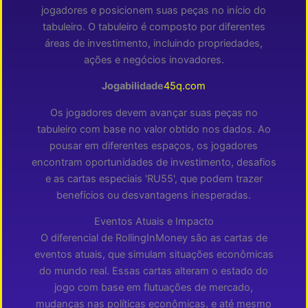
jogadores e posicionem suas peças no início do
tabuleiro. O tabuleiro é composto por diferentes
áreas de investimento, incluindo propriedades,
ações e negócios inovadores.
Jogabilidade
45q.com
Os jogadores devem avançar suas peças no
tabuleiro com base no valor obtido nos dados. Ao
pousar em diferentes espaços, os jogadores
encontram oportunidades de investimento, desafios
e as cartas especiais 'RU55', que podem trazer
benefícios ou desvantagens inesperadas.
Eventos Atuais e Impacto
O diferencial de RollingInMoney são as cartas de
eventos atuais, que simulam situações econômicas
do mundo real. Essas cartas alteram o estado do
jogo com base em flutuações de mercado,
mudanças nas políticas econômicas, e até mesmo