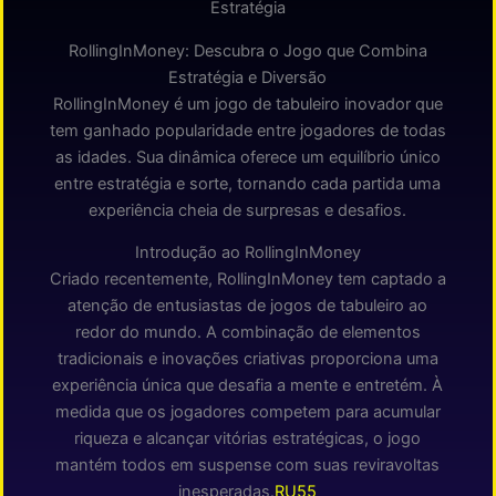
Estratégia
RollingInMoney: Descubra o Jogo que Combina
Estratégia e Diversão
RollingInMoney é um jogo de tabuleiro inovador que
tem ganhado popularidade entre jogadores de todas
as idades. Sua dinâmica oferece um equilíbrio único
entre estratégia e sorte, tornando cada partida uma
experiência cheia de surpresas e desafios.
Introdução ao RollingInMoney
Criado recentemente, RollingInMoney tem captado a
atenção de entusiastas de jogos de tabuleiro ao
redor do mundo. A combinação de elementos
tradicionais e inovações criativas proporciona uma
experiência única que desafia a mente e entretém. À
medida que os jogadores competem para acumular
riqueza e alcançar vitórias estratégicas, o jogo
mantém todos em suspense com suas reviravoltas
inesperadas.
RU55