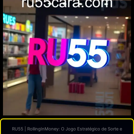
RU55 | RollingInMoney: O Jogo Estratégico de Sorte e