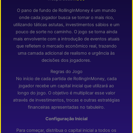
O pano de fundo de RollingInMoney é um mundo
onde cada jogador busca se tornar o mais rico,
utilizando táticas astutas, investimentos sábios e um
pouco de sorte no caminho. O jogo se torna ainda
mais envolvente com a introdução de eventos atuais
que refletem o mercado econômico real, trazendo
uma camada adicional de realismo e urgência às
decisões dos jogadores.
Regras do Jogo
No início de cada partida de RollingInMoney, cada
jogador recebe um capital inicial que utilizará ao
longo do jogo. O objetivo é multiplicar esse valor
através de investimentos, trocas e outras estratégias
financeiras apresentadas no tabuleiro.
Configuração Inicial
Para começar, distribua o capital inicial a todos os