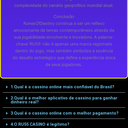
complexidade do cenário geopolítico mundial atual.
Conclusão
RunesOfDestiny continua a ser um reflexo
emocionante de temas contemporâneos através de
sua jogabilidade envolvente e inovadora. A palavra-
chave 'RU55' não é apenas uma marca registrada
dentro do jogo, mas também simboliza a essência
do desafio estratégico que define a experiência única
de seus jogadores.
1.Qual é o cassino online mais confiável do Brasil?
2.Qual é o melhor aplicativo de cassino para ganhar
dinheiro real?
3.Qual é o cassino online com o melhor pagamento?
4.O RU55 CASINO é legítimo?