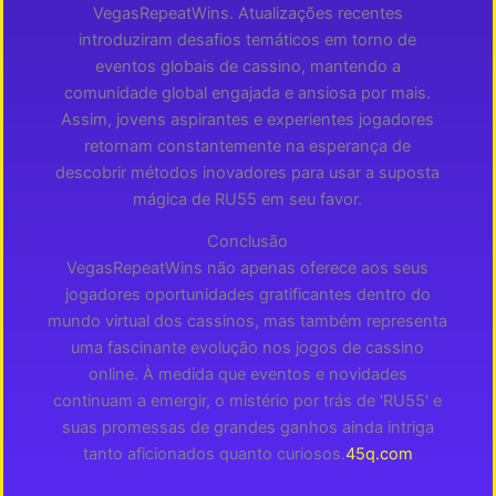
VegasRepeatWins. Atualizações recentes
introduziram desafios temáticos em torno de
eventos globais de cassino, mantendo a
comunidade global engajada e ansiosa por mais.
Assim, jovens aspirantes e experientes jogadores
retornam constantemente na esperança de
descobrir métodos inovadores para usar a suposta
mágica de RU55 em seu favor.
Conclusão
VegasRepeatWins não apenas oferece aos seus
jogadores oportunidades gratificantes dentro do
mundo virtual dos cassinos, mas também representa
uma fascinante evolução nos jogos de cassino
online. À medida que eventos e novidades
continuam a emergir, o mistério por trás de 'RU55' e
suas promessas de grandes ganhos ainda intriga
tanto aficionados quanto curiosos.
45q.com