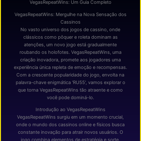
VegasRepeatWins: Um Guia Completo
VegasRepeatWins: Mergulhe na Nova Sensação dos
Cassinos
No vasto universo dos jogos de cassino, onde
clássicos como pôquer e roleta dominam as
atenções, um novo jogo está gradualmente
roubando os holofotes. VegasRepeatWins, uma
criação inovadora, promete aos jogadores uma
experiência única repleta de emoção e recompensas.
Com a crescente popularidade do jogo, envolta na
palavra-chave enigmática 'RU55', vamos explorar o
que torna VegasRepeatWins tão atraente e como
você pode dominá-lo.
Introdução ao VegasRepeatWins
VegasRepeatWins surgiu em um momento crucial,
onde o mundo dos cassinos online e físicos busca
constante inovação para atrair novos usuários. O
jogo combina elementos de estratégia e sorte,