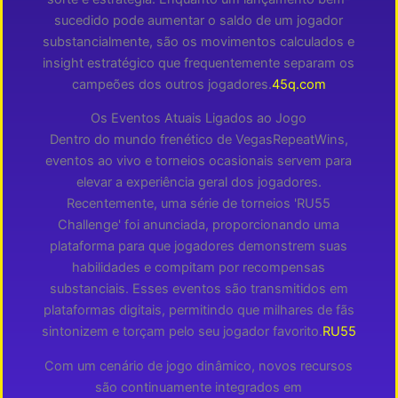
sucedido pode aumentar o saldo de um jogador
substancialmente, são os movimentos calculados e
insight estratégico que frequentemente separam os
campeões dos outros jogadores.
45q.com
Os Eventos Atuais Ligados ao Jogo
Dentro do mundo frenético de VegasRepeatWins,
eventos ao vivo e torneios ocasionais servem para
elevar a experiência geral dos jogadores.
Recentemente, uma série de torneios 'RU55
Challenge' foi anunciada, proporcionando uma
plataforma para que jogadores demonstrem suas
habilidades e compitam por recompensas
substanciais. Esses eventos são transmitidos em
plataformas digitais, permitindo que milhares de fãs
sintonizem e torçam pelo seu jogador favorito.
RU55
Com um cenário de jogo dinâmico, novos recursos
são continuamente integrados em