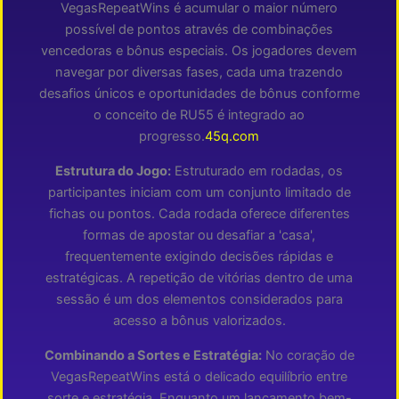
VegasRepeatWins é acumular o maior número
possível de pontos através de combinações
vencedoras e bônus especiais. Os jogadores devem
navegar por diversas fases, cada uma trazendo
desafios únicos e oportunidades de bônus conforme
o conceito de RU55 é integrado ao
progresso.
45q.com
Estrutura do Jogo:
Estruturado em rodadas, os
participantes iniciam com um conjunto limitado de
fichas ou pontos. Cada rodada oferece diferentes
formas de apostar ou desafiar a 'casa',
frequentemente exigindo decisões rápidas e
estratégicas. A repetição de vitórias dentro de uma
sessão é um dos elementos considerados para
acesso a bônus valorizados.
Combinando a Sortes e Estratégia:
No coração de
VegasRepeatWins está o delicado equilíbrio entre
sorte e estratégia. Enquanto um lançamento bem-