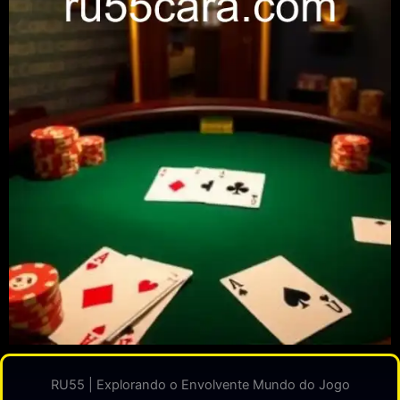
RU55 | Explorando o Envolvente Mundo do Jogo