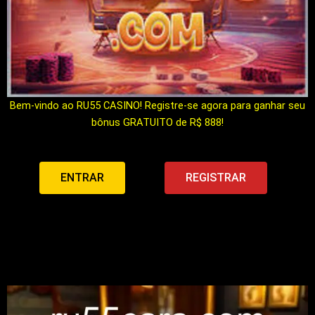
Bem-vindo ao RU55 CASINO! Registre-se agora para ganhar seu
bônus GRATUITO de R$ 888!
ENTRAR
REGISTRAR